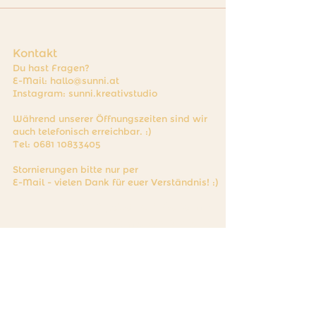
Kontakt
Du hast Fragen?
E-Mail:
hallo@sunni.at
Instagram: sunni.kreativstudio
Während unserer Öffnungszeiten sind wir
auch telefonisch erreichbar. :)
Tel:
0681 10833405
Stornierungen bitte nur per
E-Mail - vielen Dank für euer Verständnis! :)
Öffnungszeiten Keramik
bemalen & Café:
Donnerstag: 15:00 - 19:30 Uhr
Freitag: 14:00 - 18:30 Uhr
Samstag: 10:00 - 14:30 Uhr
Abholzeiten* der
fertigen Keramikstücke: