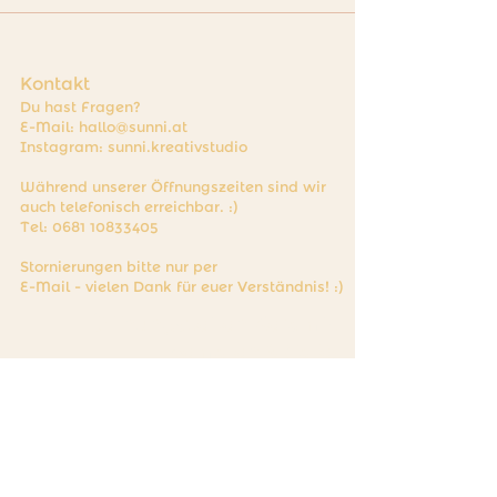
Kontakt
Du hast Fragen?
E-Mail:
hallo@sunni.at
Instagram: sunni.kreativstudio
Während unserer Öffnungszeiten sind wir
auch telefonisch erreichbar. :)
Tel:
0681 10833405
Stornierungen bitte nur per
E-Mail - vielen Dank für euer Verständnis! :)
Öffnungszeiten Keramik
bemalen & Café:
Donnerstag: 15:00 - 19:30 Uhr
Freitag: 14:00 - 18:30 Uhr
Samstag: 10:00 - 14:30 Uhr
Abholzeiten* der
fertigen Keramikstücke: