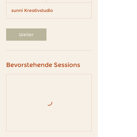
S
t
sunni Kreativstudio
d
.
Weiter
Bevorstehende Sessions