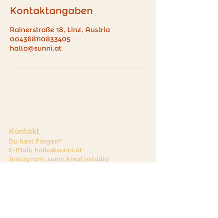
Kontaktangaben
Rainerstraße 18, Linz, Austria
004368110833405
hallo@sunni.at
Kontakt
Du hast Fragen?
E-Mail:
hallo@sunni.at
Instagram: sunni.kreativstudio
Während unserer Öffnungszeiten sind wir
auch telefonisch erreichbar. :)
Tel:
0681 10833405
Stornierungen bitte nur per