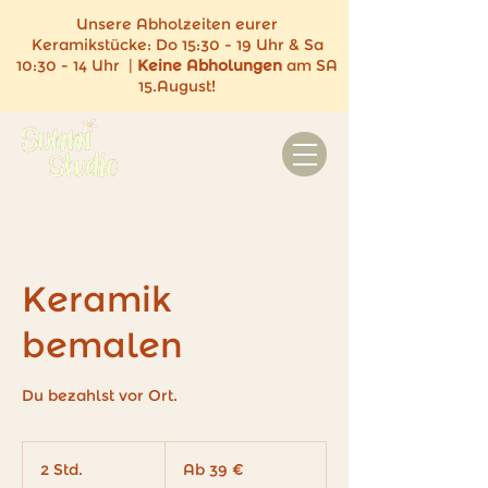
Unsere Abholzeiten eurer
Keramikstücke:
Do 15:30 - 19 Uhr & Sa
10:30 - 14 Uhr |
Keine
Abholungen
am SA
15.August!
Keramik
bemalen
Du bezahlst vor Ort.
Ab
39
2 Std.
2
Ab 39 €
Euro