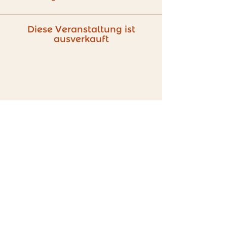
Diese Veranstaltung ist
ausverkauft
Kontakt
Du hast Fragen?
E-Mail:
hallo@sunni.at
Instagram: sunni.kreativstudio
Während unserer Öffnungszeiten sind wir
auch telefonisch erreichbar. :)
Tel:
0681 10833405
Stornierungen bitte nur per
E-Mail - vielen Dank für euer Verständnis! :)