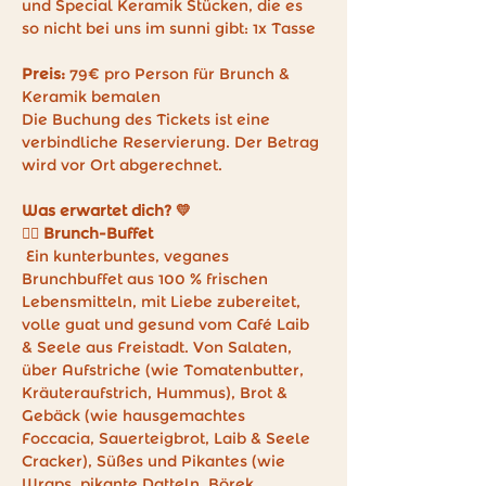
und Special Keramik Stücken, die es 
so nicht bei uns im sunni gibt: 1x Tasse
Preis: 
79€ pro Person für Brunch & 
Keramik bemalen
Die Buchung des Tickets ist eine 
verbindliche Reservierung. Der Betrag 
wird vor Ort abgerechnet.
Was erwartet dich? 💛
👉🏼 Brunch-Buffet
 Ein kunterbuntes, veganes 
Brunchbuffet aus 100 % frischen 
Lebensmitteln, mit Liebe zubereitet, 
volle guat und gesund vom Café Laib 
& Seele aus Freistadt. Von Salaten, 
über Aufstriche (wie Tomatenbutter, 
Kräuteraufstrich, Hummus), Brot & 
Gebäck (wie hausgemachtes 
Foccacia, Sauerteigbrot, Laib & Seele 
Cracker), Süßes und Pikantes (wie 
Wraps, pikante Datteln, Börek, 