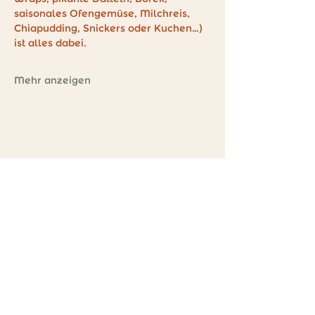
saisonales Ofengemüse, Milchreis, 
Chiapudding, Snickers oder Kuchen…) 
ist alles dabei.
Mehr anzeigen
Kontakt
Du hast Fragen?
E-Mail:
hallo@sunni.at
Instagram: sunni.kreativstudio
Während unserer Öffnungszeiten sind wir
auch telefonisch erreichbar. :)
Tel:
0681 10833405