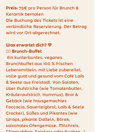
Preis: 
79€ pro Person für Brunch & 
Keramik bemalen
Die Buchung des Tickets ist eine 
verbindliche Reservierung. Der Betrag 
wird vor Ort abgerechnet.
Was erwartet dich? 💛
👉🏼 Brunch-Buffet
 Ein kunterbuntes, veganes 
Brunchbuffet aus 100 % frischen 
Lebensmitteln, mit Liebe zubereitet, 
volle guat und gesund vom Café Laib 
& Seele aus Freistadt. Von Salaten, 
über Aufstriche (wie Tomatenbutter, 
Kräuteraufstrich, Hummus), Brot & 
Gebäck (wie hausgemachtes 
Foccacia, Sauerteigbrot, Laib & Seele 
Cracker), Süßes und Pikantes (wie 
Wraps, pikante Datteln, Börek, 
saisonales Ofengemüse, Milchreis, 
Chiapudding, Snickers oder Kuchen…) 