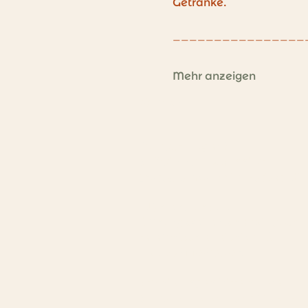
Getränke.
________________
Mehr anzeigen
Kontakt
Du hast Fragen?
E-Mail:
hallo@sunni.at
Instagram: sunni.kreativstudio
Während unserer
Öffnungszeiten sind wir auch
telefonisch erreichbar. :)
Tel:
0681 10833405
Stornierungen bitte nur per
E-Mail - vielen Dank für euer