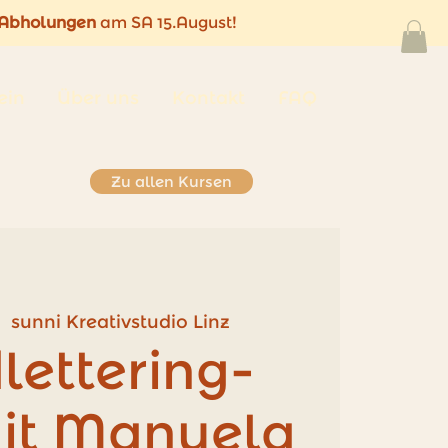
Abholungen
am SA 15.August!
ein
Über uns
Kontakt
FAQ
Zu allen Kursen
|  
sunni Kreativstudio Linz
lettering-
it Manuela