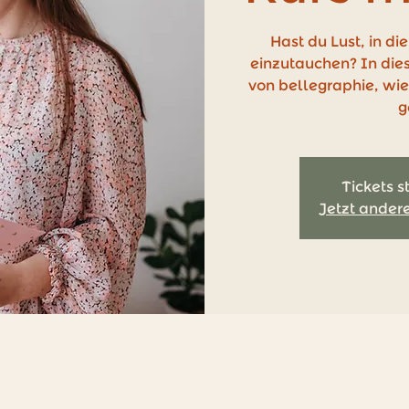
Hast du Lust, in di
einzutauchen? In dies
von bellegraphie, wi
g
Tickets s
Jetzt ander