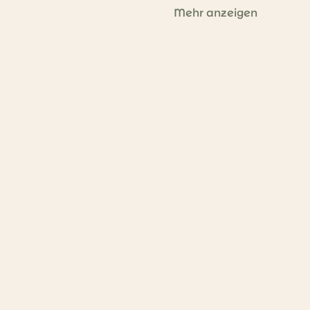
Mehr anzeigen
Kontakt
Du hast Fragen?
E-Mail:
hallo@sunni.at
Instagram: sunni.kreativstudio
Während unserer
Öffnungszeiten sind wir auch
telefonisch erreichbar. :)
Tel:
0681 10833405
Stornierungen bitte nur per
E-Mail - vielen Dank für euer
Verständnis! :)