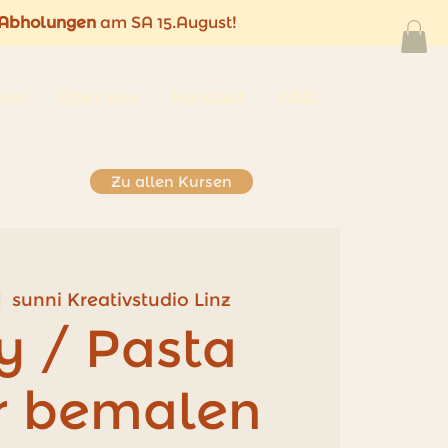
Abholungen
am SA 15.August!
ein
Über uns
Kontakt
FAQ
Zu allen Kursen
|  
sunni Kreativstudio Linz
y / Pasta
r bemalen